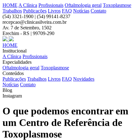
HOME
A Clínica
Profissionais
Oftalmologia geral
Toxoplasmose
Trabalhos
Publicações
Livros
FAQ
Notícias
Contato
(54) 3321-1900 | (54) 99141-8237
recepcao@clinicasilveira.com.br
Av. 7 de Setembro, 1502
Erechim - RS | 99709-290
HOME
Institucional
A Clínica
Profissionais
Especialidades
Oftalmologia geral
Toxoplasmose
Conteúdos
Publicações
Trabalhos
Livros
FAQ
Novidades
Notícias
Contato
Blog
Instagram
O que podemos encontrar em
um Centro de Referência de
Toxoplasmose